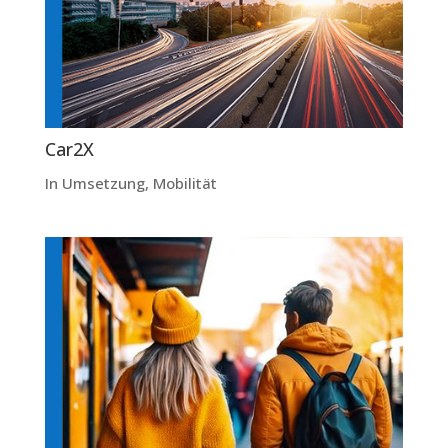
Car2X
In Umsetzung
,
Mobilität